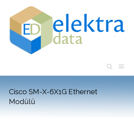
Cisco SM-X-6X1G Ethernet
Modülü