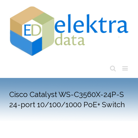
Cisco Catalyst WS-C3560X-24P-S
24-port 10/100/1000 PoE+ Switch