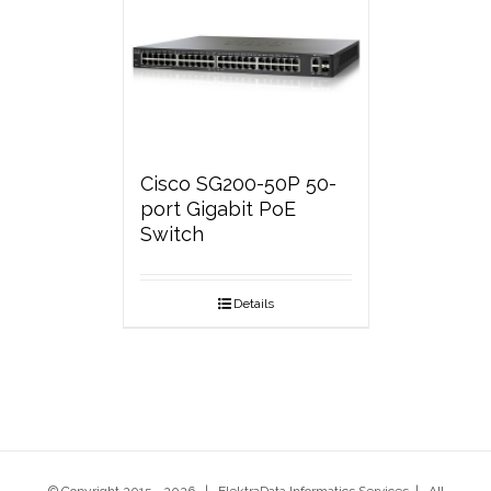
Cisco SG200-50P 50-
port Gigabit PoE
Switch
Details
© Copyright 2015 -
2026 | ElektraData Informatics Services | All